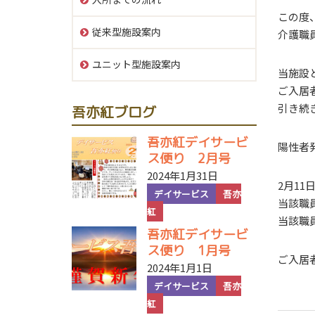
この度
従来型施設案内
介護職
ユニット型施設案内
当施設
ご入居
引き続
吾亦紅ブログ
吾亦紅デイサービ
陽性者
ス便り 2月号
2024年1月31日
2月1
デイサービス
吾亦
当該職
紅
当該職
吾亦紅デイサービ
ス便り 1月号
ご入居
2024年1月1日
デイサービス
吾亦
紅