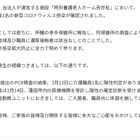
、当法人が運営する施設「特別養護老人ホーム吾亦紅」において、
員1名の新型コロナウィルス感染が確認されました。
としては直ちに、所轄の幸手保健所に報告し、同保健所の調査によ
者様及び職員に濃厚接触者は該当なしとのことでした。
き感染拡大防止に全力で努めて参ります。
発生の経緯つきましては、以下の通りです。
1日提出のPCR検査の結果、2月13日に介護職員1名に陽性判定があり
員は2月14日、蓮田市内の医療機関を受診し陽性の確定診断を受け
員勤務ユニットにおきましては、ご入居者、職員共に体調を崩して
者様、ご家族の皆様及び関係する皆様に多大なご心配をおかけして