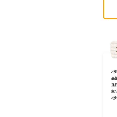
地
高
蓮
主
地