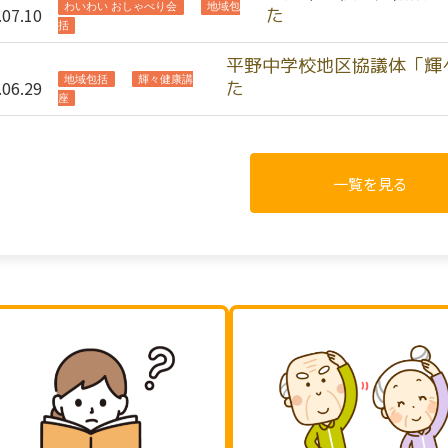
わいわい おしゃべり会
地域包
.07.10
た
括
平野中学校地区協議体「輝
地域包括
輝々健康講
.06.29
た
座
一覧を見る